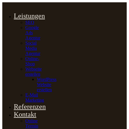
Zum
Inhalt
Leistungen
springen
SEO
Google
Ads
Agentur
Social
Media
Agentur
Online-
Shop
Webseite
erstellen
WordPress
Website
erstellen
E-Mail
Marketing
Referenzen
Kontakt
Online
Termin