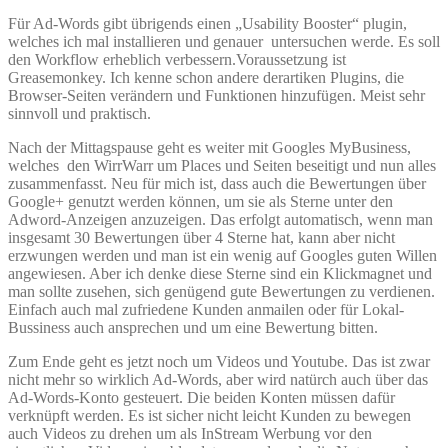
Für Ad-Words gibt übrigends einen „Usability Booster“ plugin,
welches ich mal installieren und genauer untersuchen werde. Es soll
den Workflow erheblich verbessern.Voraussetzung ist
Greasemonkey. Ich kenne schon andere derartiken Plugins, die
Browser-Seiten verändern und Funktionen hinzufügen. Meist sehr
sinnvoll und praktisch.
Nach der Mittagspause geht es weiter mit Googles MyBusiness,
welches den WirrWarr um Places und Seiten beseitigt und nun alles
zusammenfasst. Neu für mich ist, dass auch die Bewertungen über
Google+ genutzt werden können, um sie als Sterne unter den
Adword-Anzeigen anzuzeigen. Das erfolgt automatisch, wenn man
insgesamt 30 Bewertungen über 4 Sterne hat, kann aber nicht
erzwungen werden und man ist ein wenig auf Googles guten Willen
angewiesen. Aber ich denke diese Sterne sind ein Klickmagnet und
man sollte zusehen, sich genügend gute Bewertungen zu verdienen.
Einfach auch mal zufriedene Kunden anmailen oder für Lokal-
Bussiness auch ansprechen und um eine Bewertung bitten.
Zum Ende geht es jetzt noch um Videos und Youtube. Das ist zwar
nicht mehr so wirklich Ad-Words, aber wird natürch auch über das
Ad-Words-Konto gesteuert. Die beiden Konten müssen dafür
verknüpft werden. Es ist sicher nicht leicht Kunden zu bewegen
auch Videos zu drehen um als InStream Werbung vor den