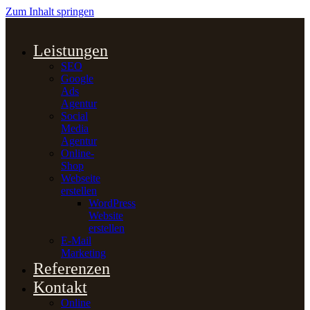
Zum Inhalt springen
Leistungen
SEO
Google
Ads
Agentur
Social
Media
Agentur
Online-
Shop
Webseite
erstellen
WordPress
Website
erstellen
E-Mail
Marketing
Referenzen
Kontakt
Online