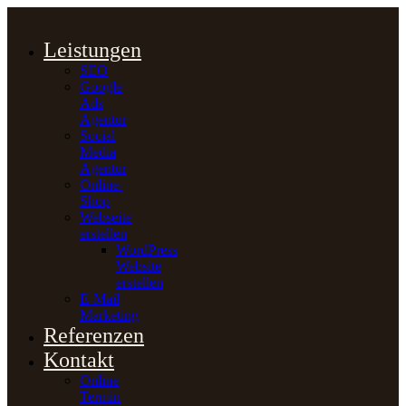
Zum
Inhalt
Leistungen
springen
SEO
Google
Ads
Agentur
Social
Media
Agentur
Online-
Shop
Webseite
erstellen
WordPress
Website
erstellen
E-Mail
Marketing
Referenzen
Kontakt
Online
Termin