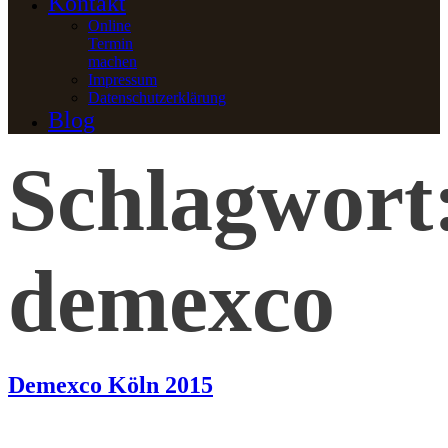
Kontakt
Online
Termin
machen
Impressum
Datenschutzerklärung
Blog
Schlagwort
demexco
Demexco Köln 2015