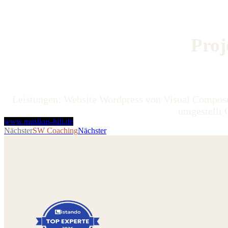
Proj
Leistungen: Website Wordpress von Visual Compos
umgestellt
www.musikus-hifi.de
Nächster
SW Coaching
Nächster